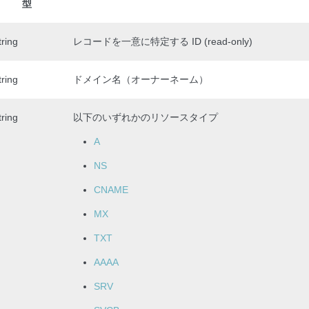
型
tring
レコードを一意に特定する ID (read-only)
tring
ドメイン名（オーナーネーム）
tring
以下のいずれかのリソースタイプ
A
NS
CNAME
MX
TXT
AAAA
SRV