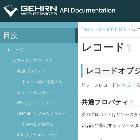
Docs
Gehirn DNS
レ
目次
レコード
¶
レコード
レコードオブジェクト
レコードオブ
共通プロパティ
ドメイン名の指定方法
リソースレコードを
作成
す
A リソースレコード
共通プロパティ
¶
NS リソースレコード
CNAME リソースレコード
次のプロパティはリソースタ
CNAME の注意点
で指定するリソースタ
.type
MX リソースレコード