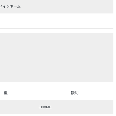
メインネーム
型
説明
CNAME