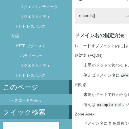
リクエストパラメータ
.records[]
a
リクエストボディ
HTTP レスポンス
ドメイン名の指定方法
¶
削除
レコードオブジェクト内におけ
HTTP リクエスト
絶対名 (FQDN)
パラメーター
末尾がドットで終わるド
リクエストボディ
例えばドメイン名に
www
HTTP レスポンス
相対名
このページ
末尾がドットで終わらな
ソースコードを表示
例えば
ゾ
example.net.
クイック検索
Zone Apex
ドメイン名に
を単独で指
@