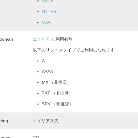
SVCB
HTTPS
CAA
oolean
エイリアス
利用有無
以下のリソースタイプでご利用になれます。
A
AAAA
MX （非推奨）
TXT （非推奨）
SRV （非推奨）
tring
エイリアス先
nteger
TTL