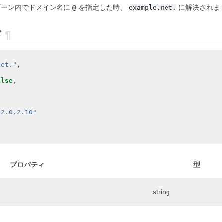
ーン内でドメイン名に
を指定した時、
に解決されま
@
example.net.
ド
¶
net."
,
alse
,
92.0.2.10"
プロパティ
型
string