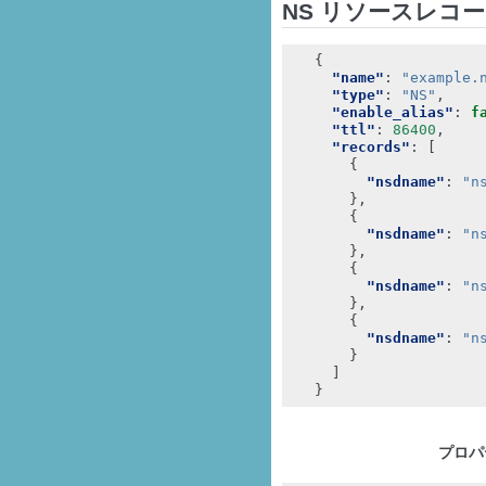
NS リソースレコ
{
"name"
:
"example.
"type"
:
"NS"
,
"enable_alias"
:
f
"ttl"
:
86400
,
"records"
:
[
{
"nsdname"
:
"n
},
{
"nsdname"
:
"n
},
{
"nsdname"
:
"n
},
{
"nsdname"
:
"n
}
]
}
プロパ