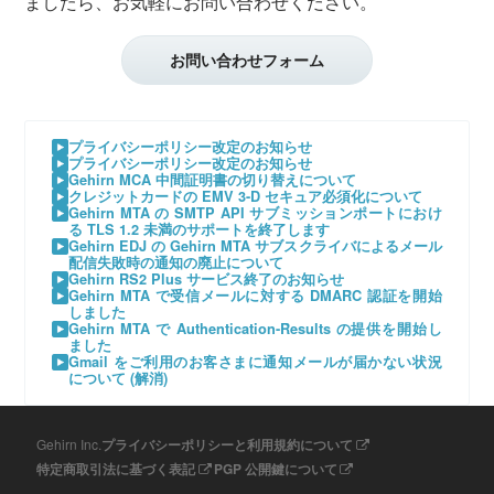
ましたら、お気軽にお問い合わせください。
お問い合わせフォーム
プライバシーポリシー改定のお知らせ
プライバシーポリシー改定のお知らせ
Gehirn MCA 中間証明書の切り替えについて
クレジットカードの EMV 3-D セキュア必須化について
Gehirn MTA の SMTP API サブミッションポートにおけ
る TLS 1.2 未満のサポートを終了します
Gehirn EDJ の Gehirn MTA サブスクライバによるメール
配信失敗時の通知の廃止について
Gehirn RS2 Plus サービス終了のお知らせ
Gehirn MTA で受信メールに対する DMARC 認証を開始
しました
Gehirn MTA で Authentication-Results の提供を開始し
ました
Gmail をご利用のお客さまに通知メールが届かない状況
について (解消)
プライバシーポリシーと利用規約について
Gehirn Inc.
特定商取引法に基づく表記
PGP 公開鍵について