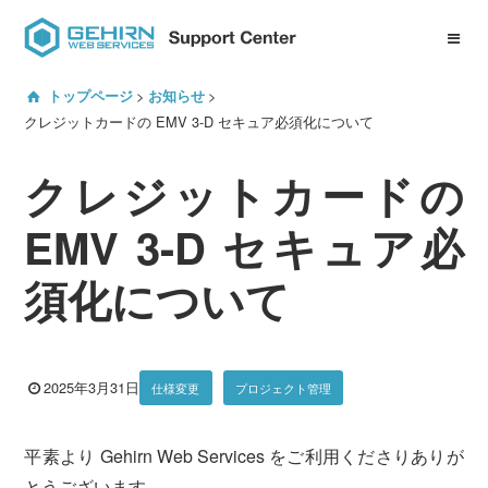
ID Center について
トップページ
お知らせ
サービスマニュアル一覧
クレジットカードの EMV 3-D セキュア必須化について
クレジットカードの
プロジェクト管理機能
Gehirn DNS
EMV 3-D セキュア必
Gehirn EDJ
Gehirn MTA
須化について
Gehirn MCA
2025年3月31日
仕様変更
プロジェクト管理
よくある質問
平素より Gehirn Web Services をご利用くださりありが
サービスへのお問い合わせ
とうございます。